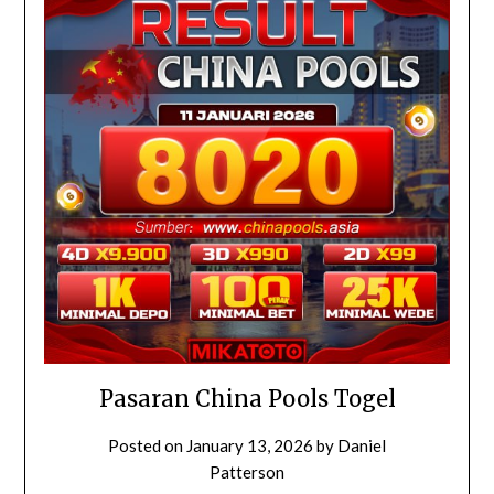
Pasaran China Pools Togel
Posted on
January 13, 2026
by
Daniel
Patterson