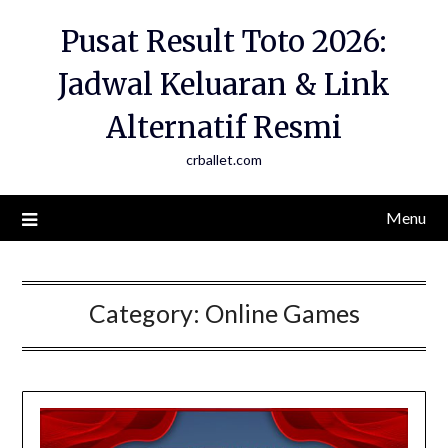
Skip
Pusat Result Toto 2026:
to
content
Jadwal Keluaran & Link
Alternatif Resmi
crballet.com
Menu
Category:
Online Games