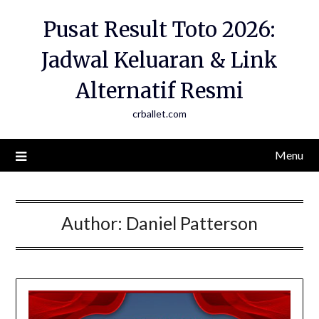
Skip
Pusat Result Toto 2026:
to
content
Jadwal Keluaran & Link
Alternatif Resmi
crballet.com
Menu
Author:
Daniel Patterson